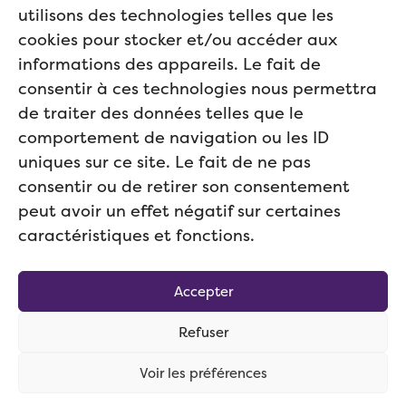
utilisons des technologies telles que les
cookies pour stocker et/ou accéder aux
informations des appareils. Le fait de
consentir à ces technologies nous permettra
de traiter des données telles que le
comportement de navigation ou les ID
uniques sur ce site. Le fait de ne pas
consentir ou de retirer son consentement
peut avoir un effet négatif sur certaines
caractéristiques et fonctions.
©
2026
Centropôle, tous droits réservés –
Politique de cookies
–
Accepter
Mentions légales
–
Charte graphique
| Conception et
développement par
MMBeWeb
Refuser
Voir les préférences