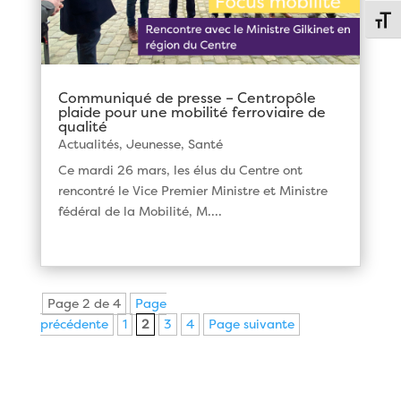
Chang
Communiqué de presse – Centropôle
plaide pour une mobilité ferroviaire de
qualité
Actualités
,
Jeunesse
,
Santé
Ce mardi 26 mars, les élus du Centre ont
rencontré le Vice Premier Ministre et Ministre
fédéral de la Mobilité, M....
Page 2 de 4
Page
précédente
1
2
3
4
Page suivante